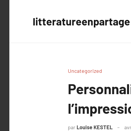
Aller
au
litteratureenpartage
contenu
Uncategorized
Personnali
l’impress
par
Louise KESTEL
avr