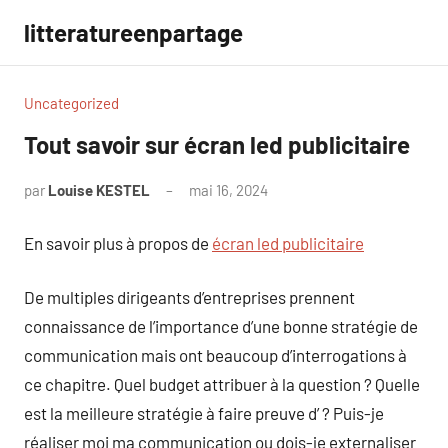
Aller
litteratureenpartage
au
contenu
Uncategorized
Tout savoir sur écran led publicitaire
par
Louise KESTEL
mai 16, 2024
Aucun
commentaire
En savoir plus à propos de
écran led publicitaire
De multiples dirigeants d’entreprises prennent
connaissance de l’importance d’une bonne stratégie de
communication mais ont beaucoup d’interrogations à
ce chapitre. Quel budget attribuer à la question ? Quelle
est la meilleure stratégie à faire preuve d’ ? Puis-je
réaliser moi ma communication ou dois-je externaliser