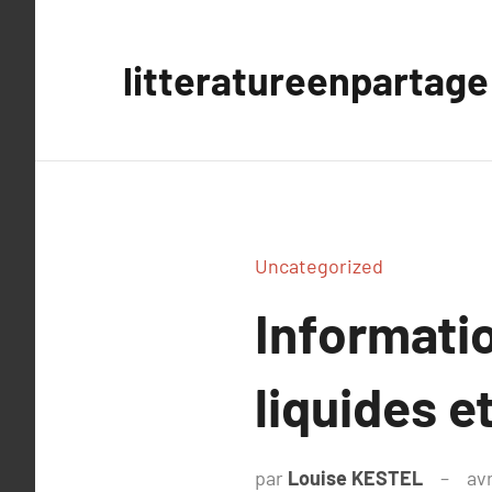
Aller
au
litteratureenpartage
contenu
Uncategorized
Informatio
liquides et
par
Louise KESTEL
avr