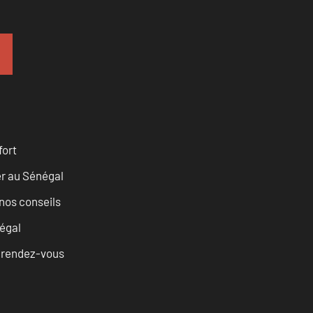
fort
er au Sénégal
nos conseils
égal
u rendez-vous